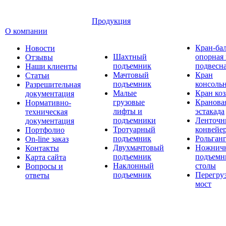
Продукция
О компании
Кран-ба
Новости
Шахтный
опорная
Отзывы
подъемник
подвесн
Наши клиенты
Мачтовый
Кран
Статьи
подъемник
консоль
Разрешительная
Малые
Кран ко
документация
грузовые
Кранова
Нормативно-
лифты и
эстакада
техническая
подъемники
Ленточн
документация
Тротуарный
конвейе
Портфолио
подъемник
Рольган
On-line заказ
Двухмачтовый
Ножнич
Контакты
подъемник
подъемн
Карта сайта
Наклонный
столы
Вопросы и
подъемник
Перегру
ответы
мост