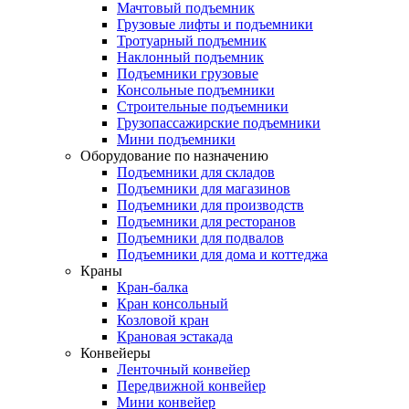
Мачтовый подъемник
Грузовые лифты и подъемники
Тротуарный подъемник
Наклонный подъемник
Подъемники грузовые
Консольные подъемники
Строительные подъемники
Грузопассажирские подъемники
Мини подъемники
Оборудование по назначению
Подъемники для складов
Подъемники для магазинов
Подъемники для производств
Подъемники для ресторанов
Подъемники для подвалов
Подъемники для дома и коттеджа
Краны
Кран-балка
Кран консольный
Козловой кран
Крановая эстакада
Конвейеры
Ленточный конвейер
Передвижной конвейер
Мини конвейер