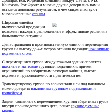
Доширак Коя, Кофейная компания Вокруг Света, UNIS,
Конфаэль, Рот Фронт и многие другие доверились нам и
остались довольны результатом, о чем свидетельствуют
многочисленные
отзывы
.
Широкая линейка
выпускаемой продукции
позволяет находить рациональные и эффективные решения в
большинстве ситуаций.
Для встраивания в производственную линию и перемещения
грузов на высоту до 4-х метров отлично подходят
ножничные
подъемные столы
.
С перемещением грузов между этажами здания справятся
шахтные
и
мачтовые
грузовые подъемники, причем
ограничений по габаритным размерам кабины, высоте
подъема и грузоподъемности практически нет.
Транспортировку грузов по горизонтали или под наклоном
можно доверить
наклонным грузовым подъемникам
и
конвейерам
.
Задачи, связанные с перемещением крупногабаритных грузов
внутри производственного цеха, решат
грузоподъемные
краны
.