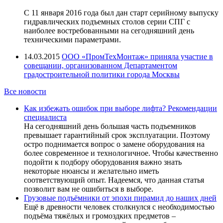
С 11 января 2016 года был дан старт серийному выпуску
гидравлических подъемных столов серии СПГ с
наиболее востребованными на сегодняшний день
техническими параметрами.
14.03.2015
ООО «ПромТехМонтаж» приняла участие в
совещании, организованном Департаментом
градостроительной политики города Москвы
Все новости
Как избежать ошибок при выборе лифта? Рекомендации
специалиста
На сегодняшний день большая часть подъемников
превышает гарантийный срок эксплуатации. Поэтому
остро поднимается вопрос о замене оборудования на
более современное и технологичное. Чтобы качественно
подойти к подбору оборудования важно знать
некоторые нюансы и желательно иметь
соответствующий опыт. Надеемся, что данная статья
позволит вам не ошибиться в выборе.
Грузовые подъёмники от эпохи пирамид до наших дней
Ещё в древности человек столкнулся с необходимостью
подъёма тяжёлых и громоздких предметов –