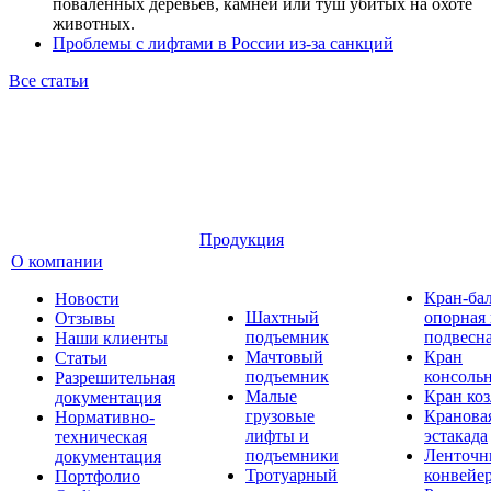
поваленных деревьев, камней или туш убитых на охоте
животных.
Проблемы с лифтами в России из-за санкций
Все статьи
Продукция
О компании
Кран-ба
Новости
Шахтный
опорная
Отзывы
подъемник
подвесн
Наши клиенты
Мачтовый
Кран
Статьи
подъемник
консоль
Разрешительная
Малые
Кран ко
документация
грузовые
Кранова
Нормативно-
лифты и
эстакада
техническая
подъемники
Ленточн
документация
Тротуарный
конвейе
Портфолио