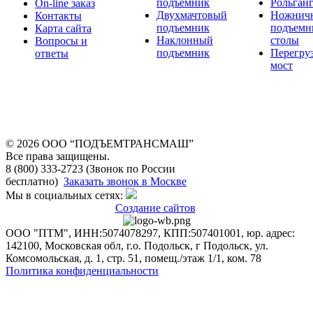
подъемник
Рольган
On-line заказ
Двухмачтовый
Ножнич
Контакты
подъемник
подъемн
Карта сайта
Наклонный
столы
Вопросы и
подъемник
Перегру
ответы
мост
© 2026 OOO “ПОДЪЕМТРАНСМАШ”
Все права защищены.
8 (800) 333-2723 (Звонок по России
бесплатно)
Заказать звонок в Москве
Мы в социальных сетях:
Создание сайтов
ООО "ПТМ", ИНН:5074078297, КПП:507401001, юр. адрес:
142100, Московская обл, г.о. Подольск, г Подольск, ул.
Комсомольская, д. 1, стр. 51, помещ./этаж 1/1, ком. 78
Политика конфиденциальности