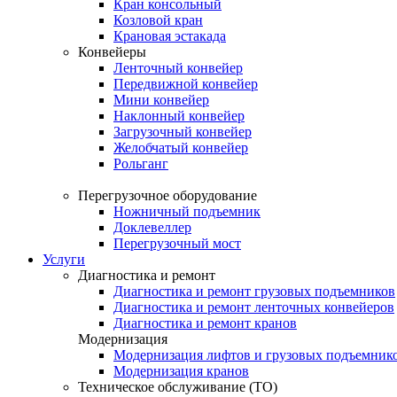
Кран консольный
Козловой кран
Крановая эстакада
Конвейеры
Ленточный конвейер
Передвижной конвейер
Мини конвейер
Наклонный конвейер
Загрузочный конвейер
Желобчатый конвейер
Рольганг
Перегрузочное оборудование
Ножничный подъемник
Доклевеллер
Перегрузочный мост
Услуги
Диагностика и ремонт
Диагностика и ремонт грузовых подъемников
Диагностика и ремонт ленточных конвейеров
Диагностика и ремонт кранов
Модернизация
Модернизация лифтов и грузовых подъемник
Модернизация кранов
Техническое обслуживание (ТО)