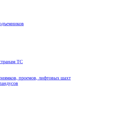
подъемников
 странам ТС
риямков, проемов, лифтовых шахт
 пандусов