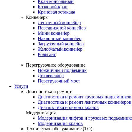
Кран консольный
Козловой кран
Крановая эстакада
Конвейеры
Ленточный конвейер
Передвижной конвейер
Мини конвейер
Наклонный конвейер
Загрузочный конвейер
Желобчатый конвейер
Рольганг
Перегрузочное оборудование
Ножничный подъемник
Доклевеллер
Перегрузочный мост
Услуги
Диагностика и ремонт
Диагностика и ремонт грузовых подъемников
Диагностика и ремонт ленточных конвейеров
Диагностика и ремонт кранов
Модернизация
Модернизация лифтов и грузовых подъемник
Модернизация кранов
Техническое обслуживание (ТО)