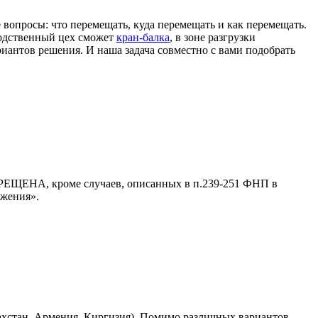
вопросы: что перемещать, куда перемещать и как перемещать.
одственный цех сможет
кран-балка
, в зоне разгрузки
иантов решения. И наша задача совместно с вами подобрать
ПРЕЩЕНА, кроме случаев, описанных в п.239-251 ФНП в
ужения».
ахстан, Армения, Киргизия). Помимо различных вариантов