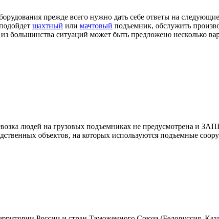
орудования прежде всего нужно дать себе ответы на следующие 
 подойдет
шахтный
или
мачтовый
подъемник, обслужить произв
а из большинства ситуаций может быть предложено несколько вар
возка людей на грузовых подъемниках не предусмотрена и ЗА
одственных объектов, на которых используются подъемные соор
ерритории России и стран Таможенного Союза (Белоруссия, Каз