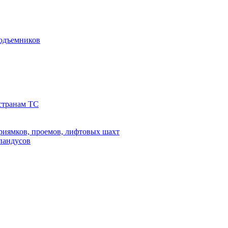
подъемников
 странам ТС
риямков, проемов, лифтовых шахт
 пандусов