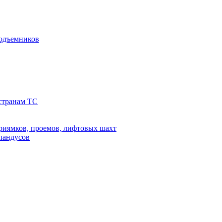
подъемников
 странам ТС
риямков, проемов, лифтовых шахт
 пандусов