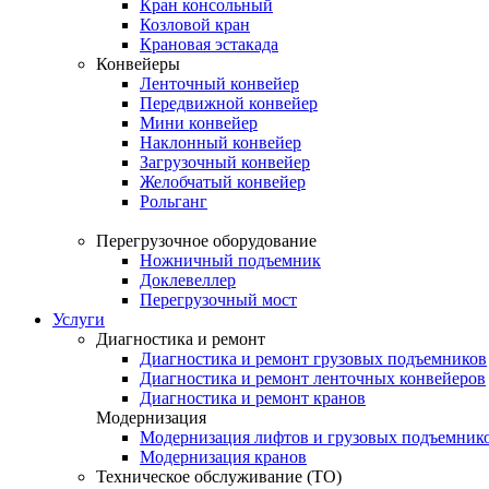
Кран консольный
Козловой кран
Крановая эстакада
Конвейеры
Ленточный конвейер
Передвижной конвейер
Мини конвейер
Наклонный конвейер
Загрузочный конвейер
Желобчатый конвейер
Рольганг
Перегрузочное оборудование
Ножничный подъемник
Доклевеллер
Перегрузочный мост
Услуги
Диагностика и ремонт
Диагностика и ремонт грузовых подъемников
Диагностика и ремонт ленточных конвейеров
Диагностика и ремонт кранов
Модернизация
Модернизация лифтов и грузовых подъемник
Модернизация кранов
Техническое обслуживание (ТО)