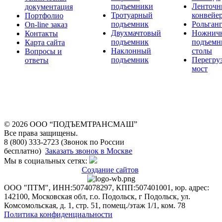
подъемники
Ленточн
документация
Тротуарный
конвейе
Портфолио
подъемник
Рольган
On-line заказ
Двухмачтовый
Ножнич
Контакты
подъемник
подъемн
Карта сайта
Наклонный
столы
Вопросы и
подъемник
Перегру
ответы
мост
© 2026 OOO “ПОДЪЕМТРАНСМАШ”
Все права защищены.
8 (800) 333-2723 (Звонок по России
бесплатно)
Заказать звонок в Москве
Мы в социальных сетях:
Создание сайтов
ООО "ПТМ", ИНН:5074078297, КПП:507401001, юр. адрес:
142100, Московская обл, г.о. Подольск, г Подольск, ул.
Комсомольская, д. 1, стр. 51, помещ./этаж 1/1, ком. 78
Политика конфиденциальности