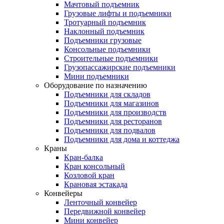
Мачтовый подъемник
Грузовые лифты и подъемники
Тротуарный подъемник
Наклонный подъемник
Подъемники грузовые
Консольные подъемники
Строительные подъемники
Грузопассажирские подъемники
Мини подъемники
Оборудование по назначению
Подъемники для складов
Подъемники для магазинов
Подъемники для производств
Подъемники для ресторанов
Подъемники для подвалов
Подъемники для дома и коттеджа
Краны
Кран-балка
Кран консольный
Козловой кран
Крановая эстакада
Конвейеры
Ленточный конвейер
Передвижной конвейер
Мини конвейер