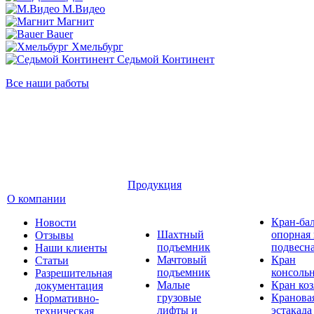
М.Видео
Магнит
Bauer
Хмельбург
Седьмой Континент
Все наши работы
Продукция
О компании
Кран-ба
Новости
Шахтный
опорная
Отзывы
подъемник
подвесн
Наши клиенты
Мачтовый
Кран
Статьи
подъемник
консоль
Разрешительная
Малые
Кран ко
документация
грузовые
Кранова
Нормативно-
лифты и
эстакада
техническая