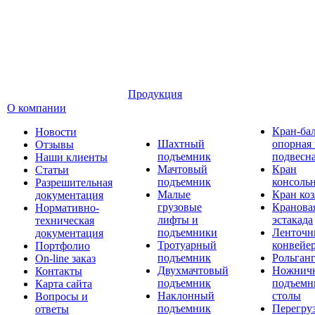
Продукция
О компании
Кран-ба
Новости
Шахтный
опорная
Отзывы
подъемник
подвесн
Наши клиенты
Мачтовый
Кран
Статьи
подъемник
консоль
Разрешительная
Малые
Кран ко
документация
грузовые
Кранова
Нормативно-
лифты и
эстакада
техническая
подъемники
Ленточн
документация
Тротуарный
конвейе
Портфолио
подъемник
Рольган
On-line заказ
Двухмачтовый
Ножнич
Контакты
подъемник
подъемн
Карта сайта
Наклонный
столы
Вопросы и
подъемник
Перегру
ответы