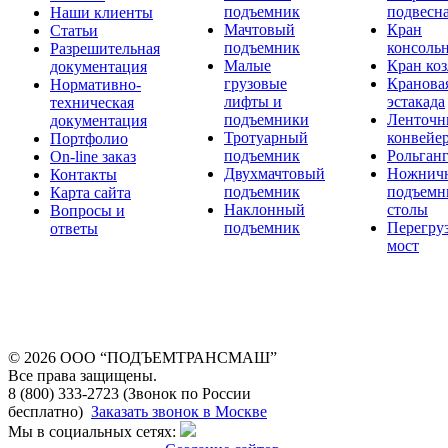
подъемник
подвесн
Наши клиенты
Мачтовый
Кран
Статьи
подъемник
консоль
Разрешительная
Малые
Кран ко
документация
грузовые
Кранова
Нормативно-
лифты и
эстакада
техническая
подъемники
Ленточн
документация
Тротуарный
конвейе
Портфолио
подъемник
Рольган
On-line заказ
Двухмачтовый
Ножнич
Контакты
подъемник
подъемн
Карта сайта
Наклонный
столы
Вопросы и
подъемник
Перегру
ответы
мост
© 2026 OOO “ПОДЪЕМТРАНСМАШ”
Все права защищены.
8 (800) 333-2723 (Звонок по России
бесплатно)
Заказать звонок в Москве
Мы в социальных сетях: