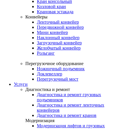
Кран консольный
Козловой кран
Крановая эстакада
Конвейеры
Ленточный конвейер
Передвижной конвейер
Мини конвейер
Наклонный конвейер
Загрузочный конвейер
Желобчатый конвейер
Рольганг
Перегрузочное оборудование
Ножничный подъемник
Доклевеллер
Перегрузочный мост
Услуги
Диагностика и ремонт
Диагностика и ремонт грузовых
подъемников
Диагностика и ремонт ленточных
конвейеров
Диагностика и ремонт кранов
Модернизация
Модернизация лифтов и грузовых