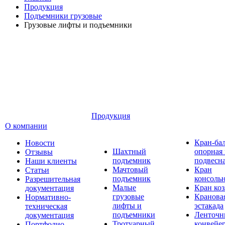
Продукция
Подъемники грузовые
Грузовые лифты и подъемники
Продукция
О компании
Кран-ба
Новости
Шахтный
опорная
Отзывы
подъемник
подвесн
Наши клиенты
Мачтовый
Кран
Статьи
подъемник
консоль
Разрешительная
Малые
Кран ко
документация
грузовые
Кранова
Нормативно-
лифты и
эстакада
техническая
подъемники
Ленточн
документация
Тротуарный
конвейе
Портфолио