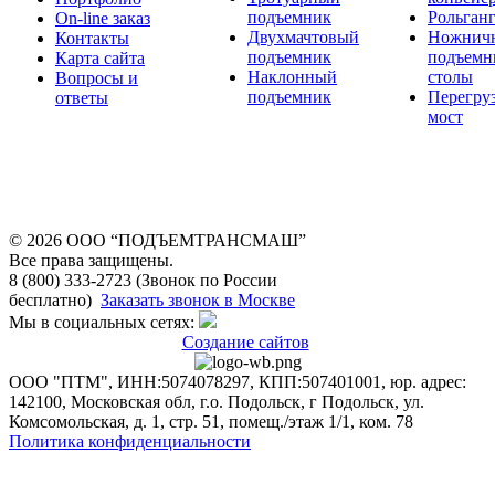
подъемник
Рольган
On-line заказ
Двухмачтовый
Ножнич
Контакты
подъемник
подъемн
Карта сайта
Наклонный
столы
Вопросы и
подъемник
Перегру
ответы
мост
© 2026 OOO “ПОДЪЕМТРАНСМАШ”
Все права защищены.
8 (800) 333-2723 (Звонок по России
бесплатно)
Заказать звонок в Москве
Мы в социальных сетях:
Создание сайтов
ООО "ПТМ", ИНН:5074078297, КПП:507401001, юр. адрес:
142100, Московская обл, г.о. Подольск, г Подольск, ул.
Комсомольская, д. 1, стр. 51, помещ./этаж 1/1, ком. 78
Политика конфиденциальности