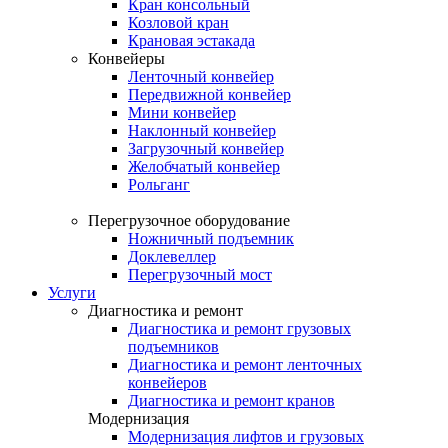
Кран консольный
Козловой кран
Крановая эстакада
Конвейеры
Ленточный конвейер
Передвижной конвейер
Мини конвейер
Наклонный конвейер
Загрузочный конвейер
Желобчатый конвейер
Рольганг
Перегрузочное оборудование
Ножничный подъемник
Доклевеллер
Перегрузочный мост
Услуги
Диагностика и ремонт
Диагностика и ремонт грузовых
подъемников
Диагностика и ремонт ленточных
конвейеров
Диагностика и ремонт кранов
Модернизация
Модернизация лифтов и грузовых