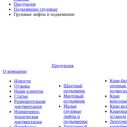
Продукция
Подъемники грузовые
Грузовые лифты и подъемники
Продукция
О компании
Кран-ба
Новости
Шахтный
опорная
Отзывы
подъемник
подвесн
Наши клиенты
Мачтовый
Кран
Статьи
подъемник
консоль
Разрешительная
Малые
Кран ко
документация
грузовые
Кранова
Нормативно-
лифты и
эстакада
техническая
подъемники
Ленточн
документация
Тротуарный
конвейе
Портфолио