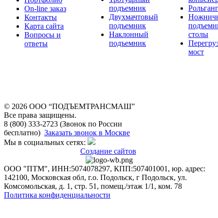
подъемник
Рольган
On-line заказ
Двухмачтовый
Ножнич
Контакты
подъемник
подъемн
Карта сайта
Наклонный
столы
Вопросы и
подъемник
Перегру
ответы
мост
© 2026 OOO “ПОДЪЕМТРАНСМАШ”
Все права защищены.
8 (800) 333-2723 (Звонок по России
бесплатно)
Заказать звонок в Москве
Мы в социальных сетях:
Создание сайтов
ООО "ПТМ", ИНН:5074078297, КПП:507401001, юр. адрес:
142100, Московская обл, г.о. Подольск, г Подольск, ул.
Комсомольская, д. 1, стр. 51, помещ./этаж 1/1, ком. 78
Политика конфиденциальности