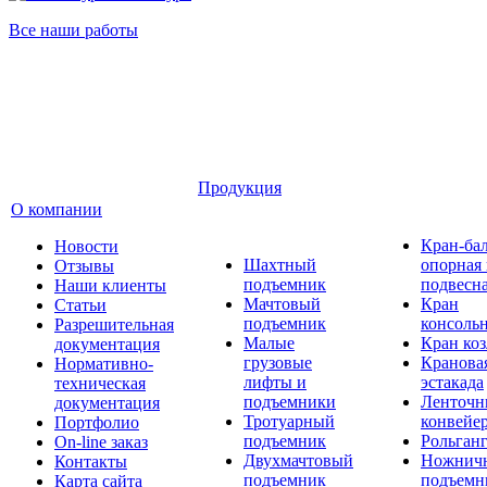
Все наши работы
Продукция
О компании
Кран-ба
Новости
Шахтный
опорная
Отзывы
подъемник
подвесн
Наши клиенты
Мачтовый
Кран
Статьи
подъемник
консоль
Разрешительная
Малые
Кран ко
документация
грузовые
Кранова
Нормативно-
лифты и
эстакада
техническая
подъемники
Ленточн
документация
Тротуарный
конвейе
Портфолио
подъемник
Рольган
On-line заказ
Двухмачтовый
Ножнич
Контакты
подъемник
подъемн
Карта сайта