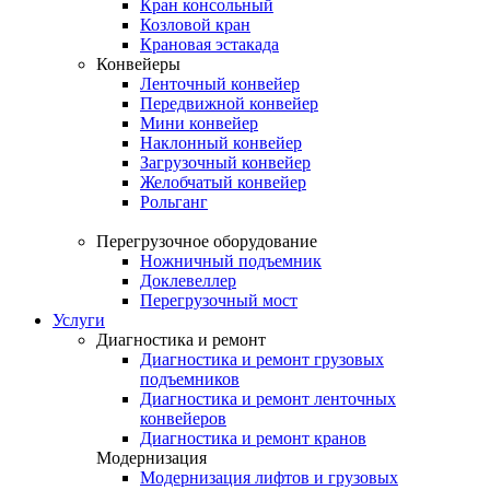
Кран консольный
Козловой кран
Крановая эстакада
Конвейеры
Ленточный конвейер
Передвижной конвейер
Мини конвейер
Наклонный конвейер
Загрузочный конвейер
Желобчатый конвейер
Рольганг
Перегрузочное оборудование
Ножничный подъемник
Доклевеллер
Перегрузочный мост
Услуги
Диагностика и ремонт
Диагностика и ремонт грузовых
подъемников
Диагностика и ремонт ленточных
конвейеров
Диагностика и ремонт кранов
Модернизация
Модернизация лифтов и грузовых