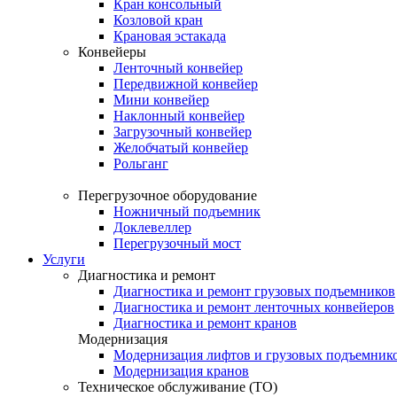
Кран консольный
Козловой кран
Крановая эстакада
Конвейеры
Ленточный конвейер
Передвижной конвейер
Мини конвейер
Наклонный конвейер
Загрузочный конвейер
Желобчатый конвейер
Рольганг
Перегрузочное оборудование
Ножничный подъемник
Доклевеллер
Перегрузочный мост
Услуги
Диагностика и ремонт
Диагностика и ремонт грузовых подъемников
Диагностика и ремонт ленточных конвейеров
Диагностика и ремонт кранов
Модернизация
Модернизация лифтов и грузовых подъемник
Модернизация кранов
Техническое обслуживание (ТО)