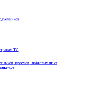
подъемников
 странам ТС
риямков, проемов, лифтовых шахт
 пандусов