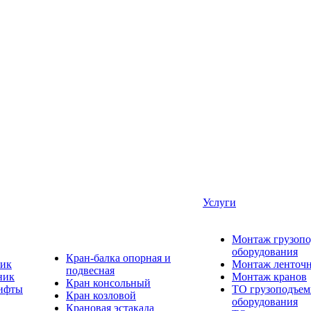
Услуги
Монтаж грузопо
оборудования
Кран-балка опорная и
ик
Монтаж ленточн
подвесная
ник
Монтаж кранов
Кран консольный
лифты
ТО грузоподъем
Кран козловой
оборудования
Крановая эстакада