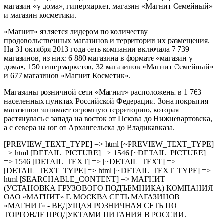
магазин «у дома», гипермаркет, магазин «Магнит Семейный»
и магазин косметики.
«Магнит» является лидером по количеству
продовольственных магазинов и территории их размещения.
На 31 октября 2013 года сеть компании включала 7 739
магазинов, из них: 6 880 магазина в формате «магазин у
дома», 150 гипермаркетов, 32 магазинов «Магнит Семейный»
и 677 магазинов «Магнит Косметик».
Магазины розничной сети «Магнит» расположены в 1 763
населенных пунктах Российской Федерации. Зона покрытия
магазинов занимает огромную территорию, которая
растянулась с запада на восток от Пскова до Нижневартовска,
а с севера на юг от Архангельска до Владикавказа.
[PREVIEW_TEXT_TYPE] => html [~PREVIEW_TEXT_TYPE]
=> html [DETAIL_PICTURE] => 1546 [~DETAIL_PICTURE]
=> 1546 [DETAIL_TEXT] => [~DETAIL_TEXT] =>
[DETAIL_TEXT_TYPE] => html [~DETAIL_TEXT_TYPE] =>
html [SEARCHABLE_CONTENT] => МАГНИТ
(УСТАНОВКА ГРУЗОВОГО ПОДЪЕМНИКА) КОМПАНИЯ
ОАО «МАГНИТ» Г. МОСКВА СЕТЬ МАГАЗИНОВ
«МАГНИТ» - ВЕДУЩАЯ РОЗНИЧНАЯ СЕТЬ ПО
ТОРГОВЛЕ ПРОДУКТАМИ ПИТАНИЯ В РОССИИ.