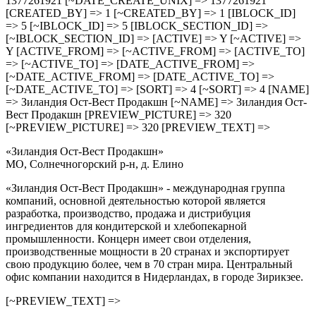
1377261921 [~DATE_CREATE_UNIX] => 1377261921
[CREATED_BY] => 1 [~CREATED_BY] => 1 [IBLOCK_ID]
=> 5 [~IBLOCK_ID] => 5 [IBLOCK_SECTION_ID] =>
[~IBLOCK_SECTION_ID] => [ACTIVE] => Y [~ACTIVE] =>
Y [ACTIVE_FROM] => [~ACTIVE_FROM] => [ACTIVE_TO]
=> [~ACTIVE_TO] => [DATE_ACTIVE_FROM] =>
[~DATE_ACTIVE_FROM] => [DATE_ACTIVE_TO] =>
[~DATE_ACTIVE_TO] => [SORT] => 4 [~SORT] => 4 [NAME]
=> Зиландия Ост-Вест Продакшн [~NAME] => Зиландия Ост-
Вест Продакшн [PREVIEW_PICTURE] => 320
[~PREVIEW_PICTURE] => 320 [PREVIEW_TEXT] =>
«Зиландия Ост-Вест Продакшн»
МО, Солнечногорский р-н, д. Елино
«Зиландия Ост-Вест Продакшн» - международная группа
компаний, основной деятельностью которой является
разработка, производство, продажа и дистрибуция
ингредиентов для кондитерской и хлебопекарной
промышленности. Концерн имеет свои отделения,
производственные мощности в 20 странах и экспортирует
свою продукцию более, чем в 70 стран мира. Центральный
офис компании находится в Нидерландах, в городе Зирикзее.
[~PREVIEW_TEXT] =>