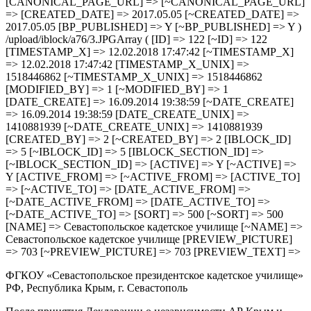
[CANONICAL_PAGE_URL] => [~CANONICAL_PAGE_URL]
=> [CREATED_DATE] => 2017.05.05 [~CREATED_DATE] =>
2017.05.05 [BP_PUBLISHED] => Y [~BP_PUBLISHED] => Y )
/upload/iblock/a76/3.JPGArray ( [ID] => 122 [~ID] => 122
[TIMESTAMP_X] => 12.02.2018 17:47:42 [~TIMESTAMP_X]
=> 12.02.2018 17:47:42 [TIMESTAMP_X_UNIX] =>
1518446862 [~TIMESTAMP_X_UNIX] => 1518446862
[MODIFIED_BY] => 1 [~MODIFIED_BY] => 1
[DATE_CREATE] => 16.09.2014 19:38:59 [~DATE_CREATE]
=> 16.09.2014 19:38:59 [DATE_CREATE_UNIX] =>
1410881939 [~DATE_CREATE_UNIX] => 1410881939
[CREATED_BY] => 2 [~CREATED_BY] => 2 [IBLOCK_ID]
=> 5 [~IBLOCK_ID] => 5 [IBLOCK_SECTION_ID] =>
[~IBLOCK_SECTION_ID] => [ACTIVE] => Y [~ACTIVE] =>
Y [ACTIVE_FROM] => [~ACTIVE_FROM] => [ACTIVE_TO]
=> [~ACTIVE_TO] => [DATE_ACTIVE_FROM] =>
[~DATE_ACTIVE_FROM] => [DATE_ACTIVE_TO] =>
[~DATE_ACTIVE_TO] => [SORT] => 500 [~SORT] => 500
[NAME] => Севастопольское кадетское училище [~NAME] =>
Севастопольское кадетское училище [PREVIEW_PICTURE]
=> 703 [~PREVIEW_PICTURE] => 703 [PREVIEW_TEXT] =>
ФГКОУ «Севастопольское президентское кадетское училище»
РФ, Республика Крым, г. Севастополь