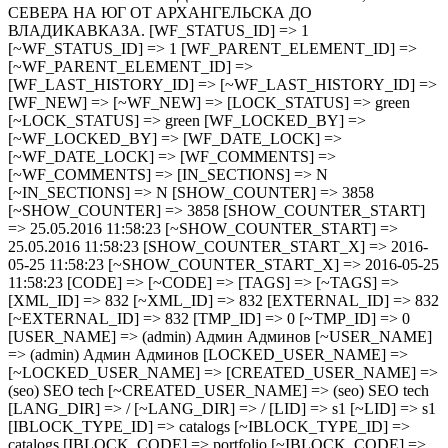
СЕВЕРА НА ЮГ ОТ АРХАНГЕЛЬСКА ДО
ВЛАДИКАВКАЗА. [WF_STATUS_ID] => 1
[~WF_STATUS_ID] => 1 [WF_PARENT_ELEMENT_ID] =>
[~WF_PARENT_ELEMENT_ID] =>
[WF_LAST_HISTORY_ID] => [~WF_LAST_HISTORY_ID] =>
[WF_NEW] => [~WF_NEW] => [LOCK_STATUS] => green
[~LOCK_STATUS] => green [WF_LOCKED_BY] =>
[~WF_LOCKED_BY] => [WF_DATE_LOCK] =>
[~WF_DATE_LOCK] => [WF_COMMENTS] =>
[~WF_COMMENTS] => [IN_SECTIONS] => N
[~IN_SECTIONS] => N [SHOW_COUNTER] => 3858
[~SHOW_COUNTER] => 3858 [SHOW_COUNTER_START]
=> 25.05.2016 11:58:23 [~SHOW_COUNTER_START] =>
25.05.2016 11:58:23 [SHOW_COUNTER_START_X] => 2016-
05-25 11:58:23 [~SHOW_COUNTER_START_X] => 2016-05-25
11:58:23 [CODE] => [~CODE] => [TAGS] => [~TAGS] =>
[XML_ID] => 832 [~XML_ID] => 832 [EXTERNAL_ID] => 832
[~EXTERNAL_ID] => 832 [TMP_ID] => 0 [~TMP_ID] => 0
[USER_NAME] => (admin) Админ Админов [~USER_NAME]
=> (admin) Админ Админов [LOCKED_USER_NAME] =>
[~LOCKED_USER_NAME] => [CREATED_USER_NAME] =>
(seo) SEO tech [~CREATED_USER_NAME] => (seo) SEO tech
[LANG_DIR] => / [~LANG_DIR] => / [LID] => s1 [~LID] => s1
[IBLOCK_TYPE_ID] => catalogs [~IBLOCK_TYPE_ID] =>
catalogs [IBLOCK_CODE] => portfolio [~IBLOCK_CODE] =>