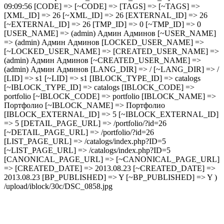
09:09:56 [CODE] => [~CODE] => [TAGS] => [~TAGS] =>
[XML_ID] => 26 [~XML_ID] => 26 [EXTERNAL_ID] => 26
[~EXTERNAL_ID] => 26 [TMP_ID] => 0 [~TMP_ID] => 0
[USER_NAME] => (admin) Админ Админов [~USER_NAME]
=> (admin) Админ Админов [LOCKED_USER_NAME] =>
[~LOCKED_USER_NAME] => [CREATED_USER_NAME] =>
(admin) Админ Админов [~CREATED_USER_NAME] =>
(admin) Админ Админов [LANG_DIR] => / [~LANG_DIR] => /
[LID] => s1 [~LID] => s1 [IBLOCK_TYPE_ID] => catalogs
[~IBLOCK_TYPE_ID] => catalogs [IBLOCK_CODE] =>
portfolio [~IBLOCK_CODE] => portfolio [IBLOCK_NAME] =>
Портфолио [~IBLOCK_NAME] => Портфолио
[IBLOCK_EXTERNAL_ID] => 5 [~IBLOCK_EXTERNAL_ID]
=> 5 [DETAIL_PAGE_URL] => /portfolio/?id=26
[~DETAIL_PAGE_URL] => /portfolio/?id=26
[LIST_PAGE_URL] => /catalogs/index.php?ID=5
[~LIST_PAGE_URL] => /catalogs/index.php?ID=5
[CANONICAL_PAGE_URL] => [~CANONICAL_PAGE_URL]
=> [CREATED_DATE] => 2013.08.23 [~CREATED_DATE] =>
2013.08.23 [BP_PUBLISHED] => Y [~BP_PUBLISHED] => Y )
/upload/iblock/30c/DSC_0858.jpg