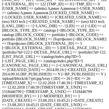
[~EXTERNAL_ID] => 122 [TMP_ID] => 0 [~TMP_ID] => 0
[USER_NAME] => (admin) Админ Админов [~USER_NAME]
=> (admin) Админ Админов [LOCKED_USER_NAME] =>
[~LOCKED_USER_NAME] => [CREATED_USER_NAME] =>
(seo) SEO tech [~CREATED_USER_NAME] => (seo) SEO tech
[LANG_DIR] => / [~LANG_DIR] => / [LID] => s1 [~LID] => s1
[IBLOCK_TYPE_ID] => catalogs [~IBLOCK_TYPE_ID] =>
catalogs [IBLOCK_CODE] => portfolio [~IBLOCK_CODE] =>
portfolio [IBLOCK_NAME] => Портфолио [~IBLOCK_NAME]
=> Портфолио [IBLOCK_EXTERNAL_ID] => 5
[~IBLOCK_EXTERNAL_ID] => 5 [DETAIL_PAGE_URL] =>
/portfolio/?id=122 [~DETAIL_PAGE_URL] => /portfolio/?id=122
[LIST_PAGE_URL] => /catalogs/index.php?ID=5
[~LIST_PAGE_URL] => /catalogs/index.php?ID=5
[CANONICAL_PAGE_URL] => [~CANONICAL_PAGE_URL]
=> [CREATED_DATE] => 2014.09.16 [~CREATED_DATE] =>
2014.09.16 [BP_PUBLISHED] => Y [~BP_PUBLISHED] => Y )
/upload/iblock/dc7/prt.jpgArray ( [ID] => 26 [~ID] => 26
[TIMESTAMP_X] => 12.02.2018 17:46:39 [~TIMESTAMP_X]
=> 12.02.2018 17:46:39 [TIMESTAMP_X_UNIX] =>
1518446799 [~TIMESTAMP_X_UNIX] => 1518446799
[MODIFIED_BY] => 1 [~MODIFIED_BY] => 1
[DATE_CREATE] => 23.08.2013 16:45:21 [~DATE_CREATE]
=> 23.08.2013 16:45:21 [DATE_CREATE_UNIX] =>