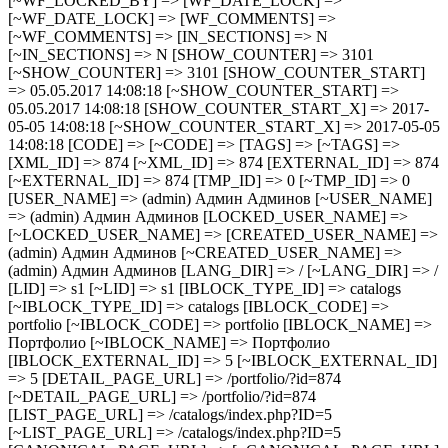
[~WF_LOCKED_BY] => [WF_DATE_LOCK] =>
[~WF_DATE_LOCK] => [WF_COMMENTS] =>
[~WF_COMMENTS] => [IN_SECTIONS] => N
[~IN_SECTIONS] => N [SHOW_COUNTER] => 3101
[~SHOW_COUNTER] => 3101 [SHOW_COUNTER_START]
=> 05.05.2017 14:08:18 [~SHOW_COUNTER_START] =>
05.05.2017 14:08:18 [SHOW_COUNTER_START_X] => 2017-
05-05 14:08:18 [~SHOW_COUNTER_START_X] => 2017-05-05
14:08:18 [CODE] => [~CODE] => [TAGS] => [~TAGS] =>
[XML_ID] => 874 [~XML_ID] => 874 [EXTERNAL_ID] => 874
[~EXTERNAL_ID] => 874 [TMP_ID] => 0 [~TMP_ID] => 0
[USER_NAME] => (admin) Админ Админов [~USER_NAME]
=> (admin) Админ Админов [LOCKED_USER_NAME] =>
[~LOCKED_USER_NAME] => [CREATED_USER_NAME] =>
(admin) Админ Админов [~CREATED_USER_NAME] =>
(admin) Админ Админов [LANG_DIR] => / [~LANG_DIR] => /
[LID] => s1 [~LID] => s1 [IBLOCK_TYPE_ID] => catalogs
[~IBLOCK_TYPE_ID] => catalogs [IBLOCK_CODE] =>
portfolio [~IBLOCK_CODE] => portfolio [IBLOCK_NAME] =>
Портфолио [~IBLOCK_NAME] => Портфолио
[IBLOCK_EXTERNAL_ID] => 5 [~IBLOCK_EXTERNAL_ID]
=> 5 [DETAIL_PAGE_URL] => /portfolio/?id=874
[~DETAIL_PAGE_URL] => /portfolio/?id=874
[LIST_PAGE_URL] => /catalogs/index.php?ID=5
[~LIST_PAGE_URL] => /catalogs/index.php?ID=5