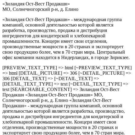
«Зиландия Ост-Вест Продакшн»
МО, Солнечногорский р-н, д. Елино
«Зиландия Ост-Вест Продакшн» - международная группа
компаний, основной деятельностью которой является
разработка, производство, продажа и дистрибуция
ингредиентов для кондитерской и хлебопекарной
промышленности. Концерн имеет свои отделения,
производственные мощности в 20 странах и экспортирует
свою продукцию более, чем в 70 стран мира. Центральный
офис компании находится в Нидерландах, в городе Зирикзее.
[PREVIEW_TEXT_TYPE] => html [~PREVIEW_TEXT_TYPE]
=> html [DETAIL_PICTURE] => 306 [~DETAIL_PICTURE] =>
306 [DETAIL_TEXT] => [~DETAIL_TEXT] =>
[DETAIL_TEXT_TYPE] => text [~DETAIL_TEXT_TYPE] =>
text [SEARCHABLE_CONTENT] => Зиландия Ост-Вест
Продакшн «Зиландия Ост-Вест Продакшн» МО,
Солнечногорский р-н, д. Елино «Зиландия Ост-Вест
Продакшн» - международная группа компаний, основной
деятельностью которой является разработка, производство,
продажа и дистрибуция ингредиентов для кондитерской и
хлебопекарной промышленности. Концерн имеет свои
отделения, производственные мощности в 20 странах и
экспортирует свою продукцию более, чем в 70 стран мира.