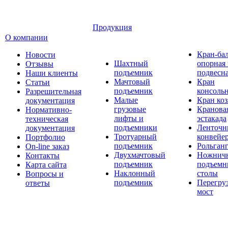
Продукция
О компании
Кран-ба
Новости
Шахтный
опорная
Отзывы
подъемник
подвесн
Наши клиенты
Мачтовый
Кран
Статьи
подъемник
консоль
Разрешительная
Малые
Кран ко
документация
грузовые
Кранова
Нормативно-
лифты и
эстакада
техническая
подъемники
Ленточн
документация
Тротуарный
конвейе
Портфолио
подъемник
Рольган
On-line заказ
Двухмачтовый
Ножнич
Контакты
подъемник
подъемн
Карта сайта
Наклонный
столы
Вопросы и
подъемник
Перегру
ответы
мост