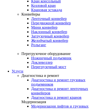
Кран консольный
Козловой кран
Крановая эстакада
Конвейеры
Ленточный конвейер
Передвижной конвейер
Мини конвейер
Наклонный конвейер
Загрузочный конвейер
Желобчатый конвейер
Рольганг
Перегрузочное оборудование
Ножничный подъемник
Доклевеллер
Перегрузочный мост
Услуги
Диагностика и ремонт
Диагностика и ремонт грузовых
подъемников
Диагностика и ремонт ленточных
конвейеров
Диагностика и ремонт кранов
Модернизация
Модернизация лифтов и грузовых