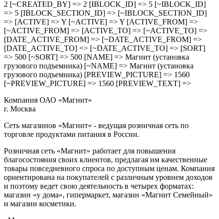
2 [~CREATED_BY] => 2 [IBLOCK_ID] => 5 [~IBLOCK_ID]
=> 5 [IBLOCK_SECTION_ID] => [~IBLOCK_SECTION_ID]
=> [ACTIVE] => Y [~ACTIVE] => Y [ACTIVE_FROM] =>
[~ACTIVE_FROM] => [ACTIVE_TO] => [~ACTIVE_TO] =>
[DATE_ACTIVE_FROM] => [~DATE_ACTIVE_FROM] =>
[DATE_ACTIVE_TO] => [~DATE_ACTIVE_TO] => [SORT]
=> 500 [~SORT] => 500 [NAME] => Магнит (установка
грузового подъемника) [~NAME] => Магнит (установка
грузового подъемника) [PREVIEW_PICTURE] => 1560
[~PREVIEW_PICTURE] => 1560 [PREVIEW_TEXT] =>
Компания ОАО «Магнит»
г. Москва
Сеть магазинов «Магнит» - ведущая розничная сеть по
торговле продуктами питания в России.
Розничная сеть «Магнит» работает для повышения
благосостояния своих клиентов, предлагая им качественные
товары повседневного спроса по доступным ценам. Компания
ориентирована на покупателей с различным уровнем доходов
и поэтому ведет свою деятельность в четырех форматах:
магазин «у дома», гипермаркет, магазин «Магнит Семейный»
и магазин косметики.