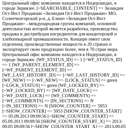
Центральный офис компании находится в Нидерландах, в
городе Зирикзее. [~SEARCHABLE_CONTENT] => Зиландия
Ост-Вест Продакшн «Зиландия Ост-Вест Продакшн» МО,
Солнечногорский р-н, д. Елино «Зиландия Ост-Вест
Продакшн» - международная группа компаний, основной
деятельностью которой является разработка, производство,
продажа и дистрибуция ингредиентов для кондитерской и
хлебопекарной промышленности. Концерн имеет свои
отделения, производственные мощности в 20 странах и
экспортирует свою продукцию более, чем в 70 стран мира.
Центральный офис компании находится в Нидерландах, в
городе Зирикзее. [WF_STATUS_ID] => 1 [~WF_STATUS_ID]
=> 1 [WF_PARENT_ELEMENT_ID] =>
[~WF_PARENT_ELEMENT_ID] =>
[WF_LAST_HISTORY_ID] => [~WF_LAST_HISTORY_ID] =>
[WF_NEW] => [~WF_NEW] => [LOCK_STATUS] => green
[~LOCK_STATUS] => green [WF_LOCKED_BY] =>
[~WF_LOCKED_BY] => [WF_DATE_LOCK] =>
[~WF_DATE_LOCK] => [WF_COMMENTS] =>
[~WF_COMMENTS] => [IN_SECTIONS] => N
[~IN_SECTIONS] => N [SHOW_COUNTER] => 5953
[~SHOW_COUNTER] => 5953 [SHOW_COUNTER_START]
=> 05.09.2013 09:09:56 [~SHOW_COUNTER_START] =>
05.09.2013 09:09:56 [SHOW_COUNTER_START_X] => 2013-
09-05 09:09:56 [~SHOW_COUNTER_START_X] => 2013-09-05