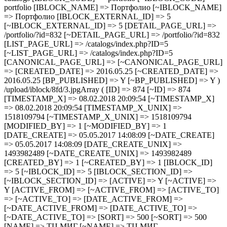
portfolio [IBLOCK_NAME] => Портфолио [~IBLOCK_NAME]
=> Портфолио [IBLOCK_EXTERNAL_ID] => 5
[~IBLOCK_EXTERNAL_ID] => 5 [DETAIL_PAGE_URL] =>
/portfolio/?id=832 [~DETAIL_PAGE_URL] => /portfolio/?id=832
[LIST_PAGE_URL] => /catalogs/index.php?ID=5
[~LIST_PAGE_URL] => /catalogs/index.php?ID=5
[CANONICAL_PAGE_URL] => [~CANONICAL_PAGE_URL]
=> [CREATED_DATE] => 2016.05.25 [~CREATED_DATE] =>
2016.05.25 [BP_PUBLISHED] => Y [~BP_PUBLISHED] => Y )
/upload/iblock/8fd/3.jpgArray ( [ID] => 874 [~ID] => 874
[TIMESTAMP_X] => 08.02.2018 20:09:54 [~TIMESTAMP_X]
=> 08.02.2018 20:09:54 [TIMESTAMP_X_UNIX] =>
1518109794 [~TIMESTAMP_X_UNIX] => 1518109794
[MODIFIED_BY] => 1 [~MODIFIED_BY] => 1
[DATE_CREATE] => 05.05.2017 14:08:09 [~DATE_CREATE]
=> 05.05.2017 14:08:09 [DATE_CREATE_UNIX] =>
1493982489 [~DATE_CREATE_UNIX] => 1493982489
[CREATED_BY] => 1 [~CREATED_BY] => 1 [IBLOCK_ID]
=> 5 [~IBLOCK_ID] => 5 [IBLOCK_SECTION_ID] =>
[~IBLOCK_SECTION_ID] => [ACTIVE] => Y [~ACTIVE] =>
Y [ACTIVE_FROM] => [~ACTIVE_FROM] => [ACTIVE_TO]
=> [~ACTIVE_TO] => [DATE_ACTIVE_FROM] =>
[~DATE_ACTIVE_FROM] => [DATE_ACTIVE_TO] =>
[~DATE_ACTIVE_TO] => [SORT] => 500 [~SORT] => 500
[NAME] => ТЦ МИГ [~NAME] => ТЦ МИГ