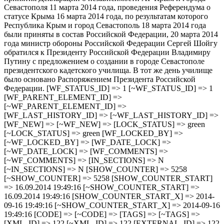
Севастополя 11 марта 2014 года, проведения Референдума о
статусе Крыма 16 марта 2014 года, по результатам которого
Республика Крым и город Севастополь 18 марта 2014 года
были приняты в состав Российской Федерации, 20 марта 2014
года министр обороны Российской Федерации Сергей Шойгу
обратился к Президенту Российской Федерации Владимиру
Путину с предложением о создании в городе Севастополе
президентского кадетского училища. В тот же день училище
было основано Распоряжением Президента Российской
Федерации. [WF_STATUS_ID] => 1 [~WF_STATUS_ID] => 1
[WF_PARENT_ELEMENT_ID] =>
[~WF_PARENT_ELEMENT_ID] =>
[WF_LAST_HISTORY_ID] => [~WF_LAST_HISTORY_ID] =>
[WF_NEW] => [~WF_NEW] => [LOCK_STATUS] => green
[~LOCK_STATUS] => green [WF_LOCKED_BY] =>
[~WF_LOCKED_BY] => [WF_DATE_LOCK] =>
[~WF_DATE_LOCK] => [WF_COMMENTS] =>
[~WF_COMMENTS] => [IN_SECTIONS] => N
[~IN_SECTIONS] => N [SHOW_COUNTER] => 5258
[~SHOW_COUNTER] => 5258 [SHOW_COUNTER_START]
=> 16.09.2014 19:49:16 [~SHOW_COUNTER_START] =>
16.09.2014 19:49:16 [SHOW_COUNTER_START_X] => 2014-
09-16 19:49:16 [~SHOW_COUNTER_START_X] => 2014-09-16
19:49:16 [CODE] => [~CODE] => [TAGS] => [~TAGS] =>
[XML_ID] => 122 [~XML_ID] => 122 [EXTERNAL_ID] => 122