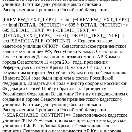
училища. В тот же день училище было основано
Распоряжением Президента Российской Федерации.
[PREVIEW_TEXT_TYPE] => html [~PREVIEW_TEXT_TYPE]
=> html [DETAIL_PICTURE] => 695 [~DETAIL_PICTURE] =>
695 [DETAIL_TEXT] => [~DETAIL_TEXT] =>
[DETAIL_TEXT_TYPE] => text [~DETAIL_TEXT_TYPE] =>
text [SEARCHABLE_CONTENT] => Севастопольское
кадетское училище ФГКОУ «Севастопольское президентское
кадетское училище» РФ, Республика Крым, г. Севастополь
После принятия Декларации о независимости АР Крым и
города Севастополя 11 марта 2014 года, проведения
Референдума о статусе Крыма 16 марта 2014 года, по
результатам которого Республика Крым и город Севастополь
18 марта 2014 года были приняты в состав Российской
Федерации, 20 марта 2014 года министр обороны Российской
Федерации Сергей Шойгу обратился к Президенту
Российской Федерации Владимиру Путину с предложением о
создании в городе Севастополе президентского кадетского
училища. В тот же день училище было основано
Распоряжением Президента Российской Федерации.
[~SEARCHABLE_CONTENT] => Севастопольское кадетское
училище ФГКОУ «Севастопольское президентское кадетское
училище» РФ, Республика Крым, г. Севастополь После
принятия Декларации о независимости АР Крым и города