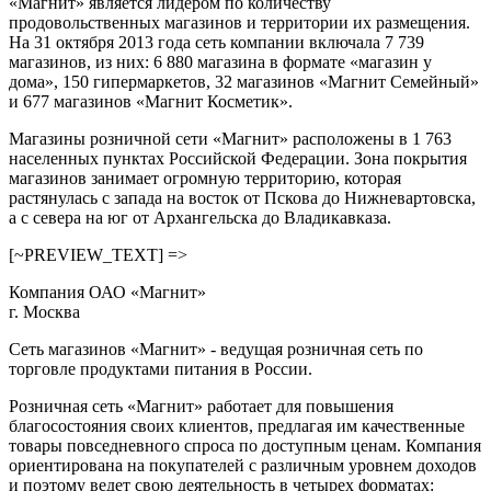
«Магнит» является лидером по количеству
продовольственных магазинов и территории их размещения.
На 31 октября 2013 года сеть компании включала 7 739
магазинов, из них: 6 880 магазина в формате «магазин у
дома», 150 гипермаркетов, 32 магазинов «Магнит Семейный»
и 677 магазинов «Магнит Косметик».
Магазины розничной сети «Магнит» расположены в 1 763
населенных пунктах Российской Федерации. Зона покрытия
магазинов занимает огромную территорию, которая
растянулась с запада на восток от Пскова до Нижневартовска,
а с севера на юг от Архангельска до Владикавказа.
[~PREVIEW_TEXT] =>
Компания ОАО «Магнит»
г. Москва
Сеть магазинов «Магнит» - ведущая розничная сеть по
торговле продуктами питания в России.
Розничная сеть «Магнит» работает для повышения
благосостояния своих клиентов, предлагая им качественные
товары повседневного спроса по доступным ценам. Компания
ориентирована на покупателей с различным уровнем доходов
и поэтому ведет свою деятельность в четырех форматах: