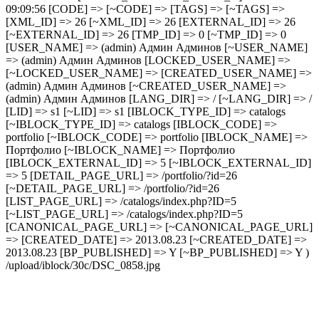
09:09:56 [CODE] => [~CODE] => [TAGS] => [~TAGS] =>
[XML_ID] => 26 [~XML_ID] => 26 [EXTERNAL_ID] => 26
[~EXTERNAL_ID] => 26 [TMP_ID] => 0 [~TMP_ID] => 0
[USER_NAME] => (admin) Админ Админов [~USER_NAME]
=> (admin) Админ Админов [LOCKED_USER_NAME] =>
[~LOCKED_USER_NAME] => [CREATED_USER_NAME] =>
(admin) Админ Админов [~CREATED_USER_NAME] =>
(admin) Админ Админов [LANG_DIR] => / [~LANG_DIR] => /
[LID] => s1 [~LID] => s1 [IBLOCK_TYPE_ID] => catalogs
[~IBLOCK_TYPE_ID] => catalogs [IBLOCK_CODE] =>
portfolio [~IBLOCK_CODE] => portfolio [IBLOCK_NAME] =>
Портфолио [~IBLOCK_NAME] => Портфолио
[IBLOCK_EXTERNAL_ID] => 5 [~IBLOCK_EXTERNAL_ID]
=> 5 [DETAIL_PAGE_URL] => /portfolio/?id=26
[~DETAIL_PAGE_URL] => /portfolio/?id=26
[LIST_PAGE_URL] => /catalogs/index.php?ID=5
[~LIST_PAGE_URL] => /catalogs/index.php?ID=5
[CANONICAL_PAGE_URL] => [~CANONICAL_PAGE_URL]
=> [CREATED_DATE] => 2013.08.23 [~CREATED_DATE] =>
2013.08.23 [BP_PUBLISHED] => Y [~BP_PUBLISHED] => Y )
/upload/iblock/30c/DSC_0858.jpg