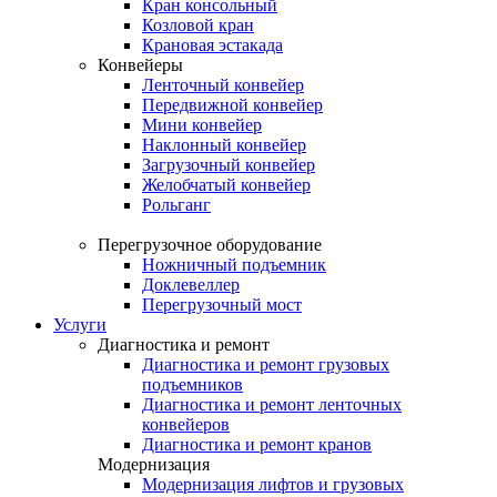
Кран консольный
Козловой кран
Крановая эстакада
Конвейеры
Ленточный конвейер
Передвижной конвейер
Мини конвейер
Наклонный конвейер
Загрузочный конвейер
Желобчатый конвейер
Рольганг
Перегрузочное оборудование
Ножничный подъемник
Доклевеллер
Перегрузочный мост
Услуги
Диагностика и ремонт
Диагностика и ремонт грузовых
подъемников
Диагностика и ремонт ленточных
конвейеров
Диагностика и ремонт кранов
Модернизация
Модернизация лифтов и грузовых