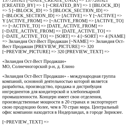
1377261921 [~DATE_CREATE_UNIX] => 1377261921
[CREATED_BY] => 1 [~CREATED_BY] => 1 [IBLOCK_ID]
=> 5 [~IBLOCK_ID] => 5 [IBLOCK_SECTION_ID] =>
[~IBLOCK_SECTION_ID] => [ACTIVE] => Y [~ACTIVE] =>
Y [ACTIVE_FROM] => [~ACTIVE_FROM] => [ACTIVE_TO]
=> [~ACTIVE_TO] => [DATE_ACTIVE_FROM] =>
[~DATE_ACTIVE_FROM] => [DATE_ACTIVE_TO] =>
[~DATE_ACTIVE_TO] => [SORT] => 4 [~SORT] => 4 [NAME]
=> Зиландия Ост-Вест Продакшн [~NAME] => Зиландия Ост-
Вест Продакшн [PREVIEW_PICTURE] => 320
[~PREVIEW_PICTURE] => 320 [PREVIEW_TEXT] =>
«Зиландия Ост-Вест Продакшн»
МО, Солнечногорский р-н, д. Елино
«Зиландия Ост-Вест Продакшн» - международная группа
компаний, основной деятельностью которой является
разработка, производство, продажа и дистрибуция
ингредиентов для кондитерской и хлебопекарной
промышленности. Концерн имеет свои отделения,
производственные мощности в 20 странах и экспортирует
свою продукцию более, чем в 70 стран мира. Центральный
офис компании находится в Нидерландах, в городе Зирикзее.
[~PREVIEW_TEXT] =>