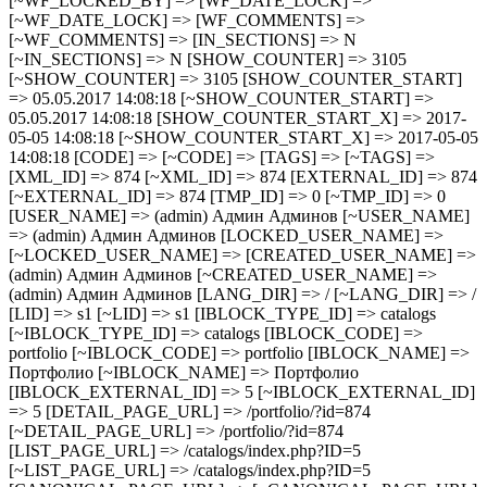
[~WF_LOCKED_BY] => [WF_DATE_LOCK] =>
[~WF_DATE_LOCK] => [WF_COMMENTS] =>
[~WF_COMMENTS] => [IN_SECTIONS] => N
[~IN_SECTIONS] => N [SHOW_COUNTER] => 3105
[~SHOW_COUNTER] => 3105 [SHOW_COUNTER_START]
=> 05.05.2017 14:08:18 [~SHOW_COUNTER_START] =>
05.05.2017 14:08:18 [SHOW_COUNTER_START_X] => 2017-
05-05 14:08:18 [~SHOW_COUNTER_START_X] => 2017-05-05
14:08:18 [CODE] => [~CODE] => [TAGS] => [~TAGS] =>
[XML_ID] => 874 [~XML_ID] => 874 [EXTERNAL_ID] => 874
[~EXTERNAL_ID] => 874 [TMP_ID] => 0 [~TMP_ID] => 0
[USER_NAME] => (admin) Админ Админов [~USER_NAME]
=> (admin) Админ Админов [LOCKED_USER_NAME] =>
[~LOCKED_USER_NAME] => [CREATED_USER_NAME] =>
(admin) Админ Админов [~CREATED_USER_NAME] =>
(admin) Админ Админов [LANG_DIR] => / [~LANG_DIR] => /
[LID] => s1 [~LID] => s1 [IBLOCK_TYPE_ID] => catalogs
[~IBLOCK_TYPE_ID] => catalogs [IBLOCK_CODE] =>
portfolio [~IBLOCK_CODE] => portfolio [IBLOCK_NAME] =>
Портфолио [~IBLOCK_NAME] => Портфолио
[IBLOCK_EXTERNAL_ID] => 5 [~IBLOCK_EXTERNAL_ID]
=> 5 [DETAIL_PAGE_URL] => /portfolio/?id=874
[~DETAIL_PAGE_URL] => /portfolio/?id=874
[LIST_PAGE_URL] => /catalogs/index.php?ID=5
[~LIST_PAGE_URL] => /catalogs/index.php?ID=5