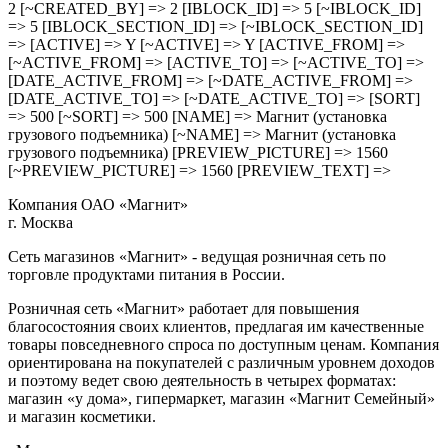
2 [~CREATED_BY] => 2 [IBLOCK_ID] => 5 [~IBLOCK_ID]
=> 5 [IBLOCK_SECTION_ID] => [~IBLOCK_SECTION_ID]
=> [ACTIVE] => Y [~ACTIVE] => Y [ACTIVE_FROM] =>
[~ACTIVE_FROM] => [ACTIVE_TO] => [~ACTIVE_TO] =>
[DATE_ACTIVE_FROM] => [~DATE_ACTIVE_FROM] =>
[DATE_ACTIVE_TO] => [~DATE_ACTIVE_TO] => [SORT]
=> 500 [~SORT] => 500 [NAME] => Магнит (установка
грузового подъемника) [~NAME] => Магнит (установка
грузового подъемника) [PREVIEW_PICTURE] => 1560
[~PREVIEW_PICTURE] => 1560 [PREVIEW_TEXT] =>
Компания ОАО «Магнит»
г. Москва
Сеть магазинов «Магнит» - ведущая розничная сеть по
торговле продуктами питания в России.
Розничная сеть «Магнит» работает для повышения
благосостояния своих клиентов, предлагая им качественные
товары повседневного спроса по доступным ценам. Компания
ориентирована на покупателей с различным уровнем доходов
и поэтому ведет свою деятельность в четырех форматах:
магазин «у дома», гипермаркет, магазин «Магнит Семейный»
и магазин косметики.