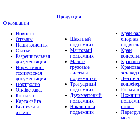
Продукция
О компании
Кран-ба
Новости
Шахтный
опорная
Отзывы
подъемник
подвесн
Наши клиенты
Мачтовый
Кран
Статьи
подъемник
консоль
Разрешительная
Малые
Кран ко
документация
грузовые
Кранова
Нормативно-
лифты и
эстакада
техническая
подъемники
Ленточн
документация
Тротуарный
конвейе
Портфолио
подъемник
Рольган
On-line заказ
Двухмачтовый
Ножнич
Контакты
подъемник
подъемн
Карта сайта
Наклонный
столы
Вопросы и
подъемник
Перегру
ответы
мост