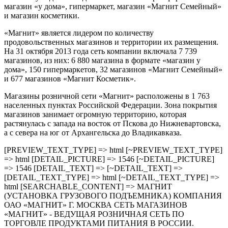
магазин «у дома», гипермаркет, магазин «Магнит Семейный»
и магазин косметики.
«Магнит» является лидером по количеству
продовольственных магазинов и территории их размещения.
На 31 октября 2013 года сеть компании включала 7 739
магазинов, из них: 6 880 магазина в формате «магазин у
дома», 150 гипермаркетов, 32 магазинов «Магнит Семейный»
и 677 магазинов «Магнит Косметик».
Магазины розничной сети «Магнит» расположены в 1 763
населенных пунктах Российской Федерации. Зона покрытия
магазинов занимает огромную территорию, которая
растянулась с запада на восток от Пскова до Нижневартовска,
а с севера на юг от Архангельска до Владикавказа.
[PREVIEW_TEXT_TYPE] => html [~PREVIEW_TEXT_TYPE]
=> html [DETAIL_PICTURE] => 1546 [~DETAIL_PICTURE]
=> 1546 [DETAIL_TEXT] => [~DETAIL_TEXT] =>
[DETAIL_TEXT_TYPE] => html [~DETAIL_TEXT_TYPE] =>
html [SEARCHABLE_CONTENT] => МАГНИТ
(УСТАНОВКА ГРУЗОВОГО ПОДЪЕМНИКА) КОМПАНИЯ
ОАО «МАГНИТ» Г. МОСКВА СЕТЬ МАГАЗИНОВ
«МАГНИТ» - ВЕДУЩАЯ РОЗНИЧНАЯ СЕТЬ ПО
ТОРГОВЛЕ ПРОДУКТАМИ ПИТАНИЯ В РОССИИ.