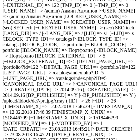
[~EXTERNAL_ID] => 122 [TMP_ID] => 0 [~TMP_ID] => 0
[USER_NAME] => (admin) Админ Админов [~USER_NAME]
=> (admin) Админ Админов [LOCKED_USER_NAME] =>
[~LOCKED_USER_NAME] => [CREATED_USER_NAME] =>
(seo) SEO tech [~CREATED_USER_NAME] => (seo) SEO tech
[LANG_DIR] => / [~LANG_DIR] => / [LID] => s1 [~LID] => s1
[IBLOCK_TYPE_ID] => catalogs [~IBLOCK_TYPE_ID] =>
catalogs [IBLOCK_CODE] => portfolio [~IBLOCK_CODE] =>
portfolio [IBLOCK_NAME] => Портфолио [~IBLOCK_NAME]
=> Портфолио [IBLOCK_EXTERNAL_ID] => 5
[~IBLOCK_EXTERNAL_ID] => 5 [DETAIL_PAGE_URL] =>
/portfolio/?id=122 [~DETAIL_PAGE_URL] => /portfolio/?id=122
[LIST_PAGE_URL] => /catalogs/index.php?ID=5
[~LIST_PAGE_URL] => /catalogs/index.php?ID=5
[CANONICAL_PAGE_URL] => [~CANONICAL_PAGE_URL]
=> [CREATED_DATE] => 2014.09.16 [~CREATED_DATE] =>
2014.09.16 [BP_PUBLISHED] => Y [~BP_PUBLISHED] => Y )
/upload/iblock/dc7/prt.jpgArray ( [ID] => 26 [~ID] => 26
[TIMESTAMP_X] => 12.02.2018 17:46:39 [~TIMESTAMP_X]
=> 12.02.2018 17:46:39 [TIMESTAMP_X_UNIX] =>
1518446799 [~TIMESTAMP_X_UNIX] => 1518446799
[MODIFIED_BY] => 1 [~MODIFIED_BY] => 1
[DATE_CREATE] => 23.08.2013 16:45:21 [~DATE_CREATE]
=> 23.08.2013 16:45:21 [DATE_CREATE_UNIX] =>