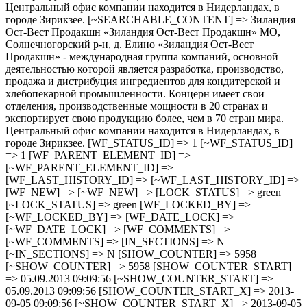
Центральный офис компании находится в Нидерландах, в
городе Зирикзее. [~SEARCHABLE_CONTENT] => Зиландия
Ост-Вест Продакшн «Зиландия Ост-Вест Продакшн» МО,
Солнечногорский р-н, д. Елино «Зиландия Ост-Вест
Продакшн» - международная группа компаний, основной
деятельностью которой является разработка, производство,
продажа и дистрибуция ингредиентов для кондитерской и
хлебопекарной промышленности. Концерн имеет свои
отделения, производственные мощности в 20 странах и
экспортирует свою продукцию более, чем в 70 стран мира.
Центральный офис компании находится в Нидерландах, в
городе Зирикзее. [WF_STATUS_ID] => 1 [~WF_STATUS_ID]
=> 1 [WF_PARENT_ELEMENT_ID] =>
[~WF_PARENT_ELEMENT_ID] =>
[WF_LAST_HISTORY_ID] => [~WF_LAST_HISTORY_ID] =>
[WF_NEW] => [~WF_NEW] => [LOCK_STATUS] => green
[~LOCK_STATUS] => green [WF_LOCKED_BY] =>
[~WF_LOCKED_BY] => [WF_DATE_LOCK] =>
[~WF_DATE_LOCK] => [WF_COMMENTS] =>
[~WF_COMMENTS] => [IN_SECTIONS] => N
[~IN_SECTIONS] => N [SHOW_COUNTER] => 5958
[~SHOW_COUNTER] => 5958 [SHOW_COUNTER_START]
=> 05.09.2013 09:09:56 [~SHOW_COUNTER_START] =>
05.09.2013 09:09:56 [SHOW_COUNTER_START_X] => 2013-
09-05 09:09:56 [~SHOW_COUNTER_START_X] => 2013-09-05