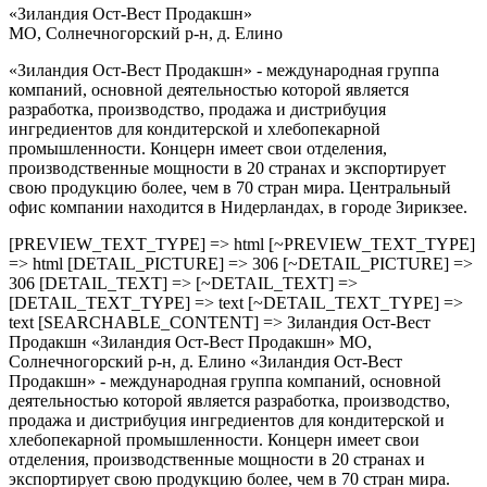
«Зиландия Ост-Вест Продакшн»
МО, Солнечногорский р-н, д. Елино
«Зиландия Ост-Вест Продакшн» - международная группа
компаний, основной деятельностью которой является
разработка, производство, продажа и дистрибуция
ингредиентов для кондитерской и хлебопекарной
промышленности. Концерн имеет свои отделения,
производственные мощности в 20 странах и экспортирует
свою продукцию более, чем в 70 стран мира. Центральный
офис компании находится в Нидерландах, в городе Зирикзее.
[PREVIEW_TEXT_TYPE] => html [~PREVIEW_TEXT_TYPE]
=> html [DETAIL_PICTURE] => 306 [~DETAIL_PICTURE] =>
306 [DETAIL_TEXT] => [~DETAIL_TEXT] =>
[DETAIL_TEXT_TYPE] => text [~DETAIL_TEXT_TYPE] =>
text [SEARCHABLE_CONTENT] => Зиландия Ост-Вест
Продакшн «Зиландия Ост-Вест Продакшн» МО,
Солнечногорский р-н, д. Елино «Зиландия Ост-Вест
Продакшн» - международная группа компаний, основной
деятельностью которой является разработка, производство,
продажа и дистрибуция ингредиентов для кондитерской и
хлебопекарной промышленности. Концерн имеет свои
отделения, производственные мощности в 20 странах и
экспортирует свою продукцию более, чем в 70 стран мира.