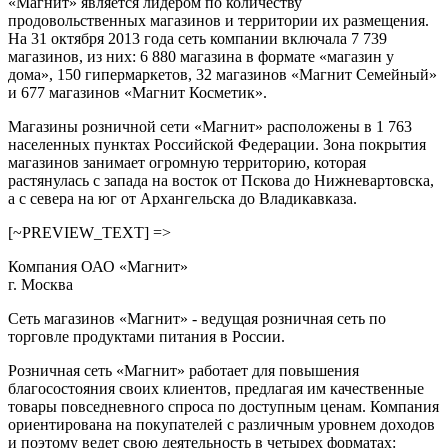
«Магнит» является лидером по количеству
продовольственных магазинов и территории их размещения.
На 31 октября 2013 года сеть компании включала 7 739
магазинов, из них: 6 880 магазина в формате «магазин у
дома», 150 гипермаркетов, 32 магазинов «Магнит Семейный»
и 677 магазинов «Магнит Косметик».
Магазины розничной сети «Магнит» расположены в 1 763
населенных пунктах Российской Федерации. Зона покрытия
магазинов занимает огромную территорию, которая
растянулась с запада на восток от Пскова до Нижневартовска,
а с севера на юг от Архангельска до Владикавказа.
[~PREVIEW_TEXT] =>
Компания ОАО «Магнит»
г. Москва
Сеть магазинов «Магнит» - ведущая розничная сеть по
торговле продуктами питания в России.
Розничная сеть «Магнит» работает для повышения
благосостояния своих клиентов, предлагая им качественные
товары повседневного спроса по доступным ценам. Компания
ориентирована на покупателей с различным уровнем доходов
и поэтому ведет свою деятельность в четырех форматах: