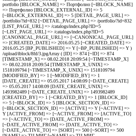
portfolio [IBLOCK_NAME] => Портфолио [~IBLOCK_NAME]
=> Портфолио [IBLOCK_EXTERNAL_ID] => 5
[~IBLOCK_EXTERNAL_ID] => 5 [DETAIL_PAGE_URL] =>
/portfolio/?id=832 [~DETAIL_PAGE_URL] => /portfolio/?id=832
[LIST_PAGE_URL] => /catalogs/index.php?ID=5
[~LIST_PAGE_URL] => /catalogs/index.php?ID=5
[CANONICAL_PAGE_URL] => [~CANONICAL_PAGE_URL]
=> [CREATED_DATE] => 2016.05.25 [~CREATED_DATE] =>
2016.05.25 [BP_PUBLISHED] => Y [~BP_PUBLISHED] => Y )
/upload/iblock/8fd/3.jpgArray ( [ID] => 874 [~ID] => 874
[TIMESTAMP_X] => 08.02.2018 20:09:54 [~TIMESTAMP_X]
=> 08.02.2018 20:09:54 [TIMESTAMP_X_UNIX] =>
1518109794 [~TIMESTAMP_X_UNIX] => 1518109794
[MODIFIED_BY] => 1 [~MODIFIED_BY] => 1
[DATE_CREATE] => 05.05.2017 14:08:09 [~DATE_CREATE]
=> 05.05.2017 14:08:09 [DATE_CREATE_UNIX] =>
1493982489 [~DATE_CREATE_UNIX] => 1493982489
[CREATED_BY] => 1 [~CREATED_BY] => 1 [IBLOCK_ID]
=> 5 [~IBLOCK_ID] => 5 [IBLOCK_SECTION_ID] =>
[~IBLOCK_SECTION_ID] => [ACTIVE] => Y [~ACTIVE] =>
Y [ACTIVE_FROM] => [~ACTIVE_FROM] => [ACTIVE_TO]
=> [~ACTIVE_TO] => [DATE_ACTIVE_FROM] =>
[~DATE_ACTIVE_FROM] => [DATE_ACTIVE_TO] =>
[~DATE_ACTIVE_TO] => [SORT] => 500 [~SORT] => 500
[NAME] => ТЦ МИГ [~NAME] => ТЦ МИГ