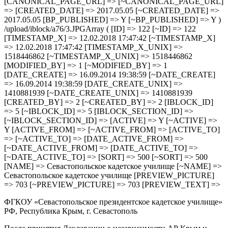
[CANONICAL_PAGE_URL] => [~CANONICAL_PAGE_URL]
=> [CREATED_DATE] => 2017.05.05 [~CREATED_DATE] =>
2017.05.05 [BP_PUBLISHED] => Y [~BP_PUBLISHED] => Y )
/upload/iblock/a76/3.JPGArray ( [ID] => 122 [~ID] => 122
[TIMESTAMP_X] => 12.02.2018 17:47:42 [~TIMESTAMP_X]
=> 12.02.2018 17:47:42 [TIMESTAMP_X_UNIX] =>
1518446862 [~TIMESTAMP_X_UNIX] => 1518446862
[MODIFIED_BY] => 1 [~MODIFIED_BY] => 1
[DATE_CREATE] => 16.09.2014 19:38:59 [~DATE_CREATE]
=> 16.09.2014 19:38:59 [DATE_CREATE_UNIX] =>
1410881939 [~DATE_CREATE_UNIX] => 1410881939
[CREATED_BY] => 2 [~CREATED_BY] => 2 [IBLOCK_ID]
=> 5 [~IBLOCK_ID] => 5 [IBLOCK_SECTION_ID] =>
[~IBLOCK_SECTION_ID] => [ACTIVE] => Y [~ACTIVE] =>
Y [ACTIVE_FROM] => [~ACTIVE_FROM] => [ACTIVE_TO]
=> [~ACTIVE_TO] => [DATE_ACTIVE_FROM] =>
[~DATE_ACTIVE_FROM] => [DATE_ACTIVE_TO] =>
[~DATE_ACTIVE_TO] => [SORT] => 500 [~SORT] => 500
[NAME] => Севастопольское кадетское училище [~NAME] =>
Севастопольское кадетское училище [PREVIEW_PICTURE]
=> 703 [~PREVIEW_PICTURE] => 703 [PREVIEW_TEXT] =>
ФГКОУ «Севастопольское президентское кадетское училище»
РФ, Республика Крым, г. Севастополь