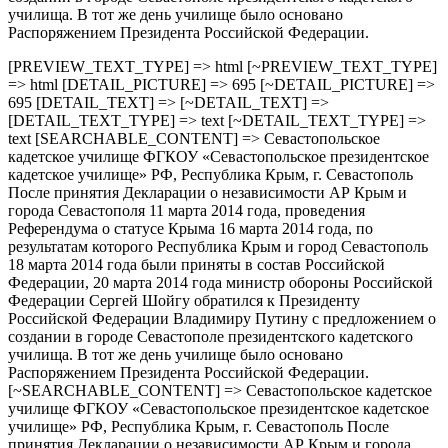
училища. В тот же день училище было основано
Распоряжением Президента Российской Федерации.
[PREVIEW_TEXT_TYPE] => html [~PREVIEW_TEXT_TYPE]
=> html [DETAIL_PICTURE] => 695 [~DETAIL_PICTURE] =>
695 [DETAIL_TEXT] => [~DETAIL_TEXT] =>
[DETAIL_TEXT_TYPE] => text [~DETAIL_TEXT_TYPE] =>
text [SEARCHABLE_CONTENT] => Севастопольское
кадетское училище ФГКОУ «Севастопольское президентское
кадетское училище» РФ, Республика Крым, г. Севастополь
После принятия Декларации о независимости АР Крым и
города Севастополя 11 марта 2014 года, проведения
Референдума о статусе Крыма 16 марта 2014 года, по
результатам которого Республика Крым и город Севастополь
18 марта 2014 года были приняты в состав Российской
Федерации, 20 марта 2014 года министр обороны Российской
Федерации Сергей Шойгу обратился к Президенту
Российской Федерации Владимиру Путину с предложением о
создании в городе Севастополе президентского кадетского
училища. В тот же день училище было основано
Распоряжением Президента Российской Федерации.
[~SEARCHABLE_CONTENT] => Севастопольское кадетское
училище ФГКОУ «Севастопольское президентское кадетское
училище» РФ, Республика Крым, г. Севастополь После
принятия Декларации о независимости АР Крым и города