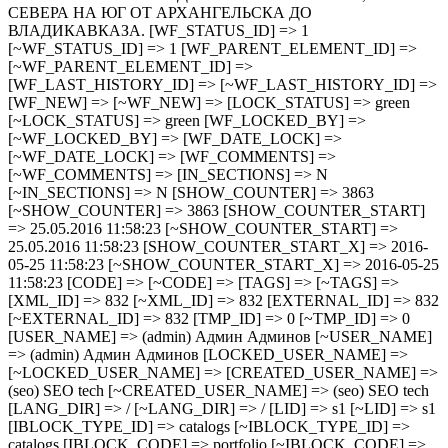
СЕВЕРА НА ЮГ ОТ АРХАНГЕЛЬСКА ДО
ВЛАДИКАВКАЗА. [WF_STATUS_ID] => 1
[~WF_STATUS_ID] => 1 [WF_PARENT_ELEMENT_ID] =>
[~WF_PARENT_ELEMENT_ID] =>
[WF_LAST_HISTORY_ID] => [~WF_LAST_HISTORY_ID] =>
[WF_NEW] => [~WF_NEW] => [LOCK_STATUS] => green
[~LOCK_STATUS] => green [WF_LOCKED_BY] =>
[~WF_LOCKED_BY] => [WF_DATE_LOCK] =>
[~WF_DATE_LOCK] => [WF_COMMENTS] =>
[~WF_COMMENTS] => [IN_SECTIONS] => N
[~IN_SECTIONS] => N [SHOW_COUNTER] => 3863
[~SHOW_COUNTER] => 3863 [SHOW_COUNTER_START]
=> 25.05.2016 11:58:23 [~SHOW_COUNTER_START] =>
25.05.2016 11:58:23 [SHOW_COUNTER_START_X] => 2016-
05-25 11:58:23 [~SHOW_COUNTER_START_X] => 2016-05-25
11:58:23 [CODE] => [~CODE] => [TAGS] => [~TAGS] =>
[XML_ID] => 832 [~XML_ID] => 832 [EXTERNAL_ID] => 832
[~EXTERNAL_ID] => 832 [TMP_ID] => 0 [~TMP_ID] => 0
[USER_NAME] => (admin) Админ Админов [~USER_NAME]
=> (admin) Админ Админов [LOCKED_USER_NAME] =>
[~LOCKED_USER_NAME] => [CREATED_USER_NAME] =>
(seo) SEO tech [~CREATED_USER_NAME] => (seo) SEO tech
[LANG_DIR] => / [~LANG_DIR] => / [LID] => s1 [~LID] => s1
[IBLOCK_TYPE_ID] => catalogs [~IBLOCK_TYPE_ID] =>
catalogs [IBLOCK_CODE] => portfolio [~IBLOCK_CODE] =>