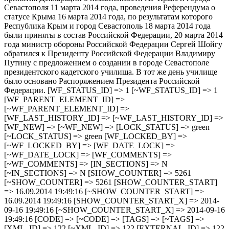
Севастополя 11 марта 2014 года, проведения Референдума о
статусе Крыма 16 марта 2014 года, по результатам которого
Республика Крым и город Севастополь 18 марта 2014 года
были приняты в состав Российской Федерации, 20 марта 2014
года министр обороны Российской Федерации Сергей Шойгу
обратился к Президенту Российской Федерации Владимиру
Путину с предложением о создании в городе Севастополе
президентского кадетского училища. В тот же день училище
было основано Распоряжением Президента Российской
Федерации. [WF_STATUS_ID] => 1 [~WF_STATUS_ID] => 1
[WF_PARENT_ELEMENT_ID] =>
[~WF_PARENT_ELEMENT_ID] =>
[WF_LAST_HISTORY_ID] => [~WF_LAST_HISTORY_ID] =>
[WF_NEW] => [~WF_NEW] => [LOCK_STATUS] => green
[~LOCK_STATUS] => green [WF_LOCKED_BY] =>
[~WF_LOCKED_BY] => [WF_DATE_LOCK] =>
[~WF_DATE_LOCK] => [WF_COMMENTS] =>
[~WF_COMMENTS] => [IN_SECTIONS] => N
[~IN_SECTIONS] => N [SHOW_COUNTER] => 5261
[~SHOW_COUNTER] => 5261 [SHOW_COUNTER_START]
=> 16.09.2014 19:49:16 [~SHOW_COUNTER_START] =>
16.09.2014 19:49:16 [SHOW_COUNTER_START_X] => 2014-
09-16 19:49:16 [~SHOW_COUNTER_START_X] => 2014-09-16
19:49:16 [CODE] => [~CODE] => [TAGS] => [~TAGS] =>
[XML_ID] => 122 [~XML_ID] => 122 [EXTERNAL_ID] => 122