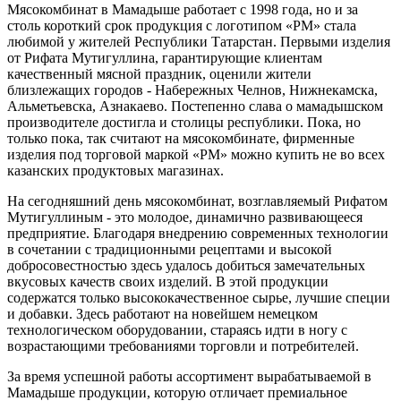
Мясокомбинат в Мамадыше работает с 1998 года, но и за
столь короткий срок продукция с логотипом «РМ» стала
любимой у жителей Республики Татарстан. Первыми изделия
от Рифата Мутигуллина, гарантирующие клиентам
качественный мясной праздник, оценили жители
близлежащих городов - Набережных Челнов, Нижнекамска,
Альметьевска, Азнакаево. Постепенно слава о мамадышском
производителе достигла и столицы республики. Пока, но
только пока, так считают на мясокомбинате, фирменные
изделия под торговой маркой «РМ» можно купить не во всех
казанских продуктовых магазинах.
На сегодняшний день мясокомбинат, возглавляемый Рифатом
Мутигуллиным - это молодое, динамично развивающееся
предприятие. Благодаря внедрению современных технологии
в сочетании с традиционными рецептами и высокой
добросовестностью здесь удалось добиться замечательных
вкусовых качеств своих изделий. В этой продукции
содержатся только высококачественное сырье, лучшие специи
и добавки. Здесь работают на новейшем немецком
технологическом оборудовании, стараясь идти в ногу с
возрастающими требованиями торговли и потребителей.
За время успешной работы ассортимент вырабатываемой в
Мамадыше продукции, которую отличает премиальное