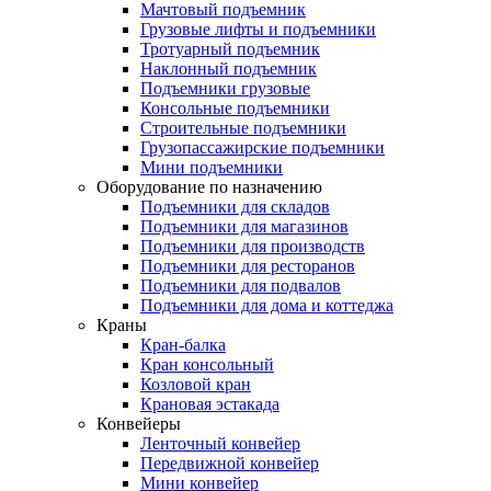
Мачтовый подъемник
Грузовые лифты и подъемники
Тротуарный подъемник
Наклонный подъемник
Подъемники грузовые
Консольные подъемники
Строительные подъемники
Грузопассажирские подъемники
Мини подъемники
Оборудование по назначению
Подъемники для складов
Подъемники для магазинов
Подъемники для производств
Подъемники для ресторанов
Подъемники для подвалов
Подъемники для дома и коттеджа
Краны
Кран-балка
Кран консольный
Козловой кран
Крановая эстакада
Конвейеры
Ленточный конвейер
Передвижной конвейер
Мини конвейер