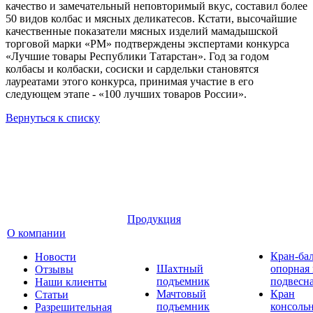
качество и замечательный неповторимый вкус, составил более
50 видов колбас и мясных деликатесов. Кстати, высочайшие
качественные показатели мясных изделий мамадышской
торговой марки «РМ» подтверждены экспертами конкурса
«Лучшие товары Республики Татарстан». Год за годом
колбасы и колбаски, сосиски и сардельки становятся
лауреатами этого конкурса, принимая участие в его
следующем этапе - «100 лучших товаров России».
Вернуться к списку
Продукция
О компании
Кран-ба
Новости
Шахтный
опорная
Отзывы
подъемник
подвесн
Наши клиенты
Мачтовый
Кран
Статьи
подъемник
консоль
Разрешительная