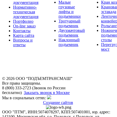
Малые
Кран ко
документация
грузовые
Кранова
Нормативно-
лифты и
эстакада
техническая
подъемники
Ленточн
документация
Тротуарный
конвейе
Портфолио
подъемник
Рольган
On-line заказ
Двухмачтовый
Ножнич
Контакты
подъемник
подъемн
Карта сайта
Наклонный
столы
Вопросы и
подъемник
Перегру
ответы
мост
© 2026 OOO “ПОДЪЕМТРАНСМАШ”
Все права защищены.
8 (800) 333-2723 (Звонок по России
бесплатно)
Заказать звонок в Москве
Мы в социальных сетях:
Создание сайтов
ООО "ПТМ", ИНН:5074078297, КПП:507401001, юр. адрес:
142100, Московская обл, г.о. Подольск, г Подольск, ул.