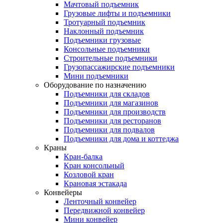
Мачтовый подъемник
Грузовые лифты и подъемники
Тротуарный подъемник
Наклонный подъемник
Подъемники грузовые
Консольные подъемники
Строительные подъемники
Грузопассажирские подъемники
Мини подъемники
Оборудование по назначению
Подъемники для складов
Подъемники для магазинов
Подъемники для производств
Подъемники для ресторанов
Подъемники для подвалов
Подъемники для дома и коттеджа
Краны
Кран-балка
Кран консольный
Козловой кран
Крановая эстакада
Конвейеры
Ленточный конвейер
Передвижной конвейер
Мини конвейер