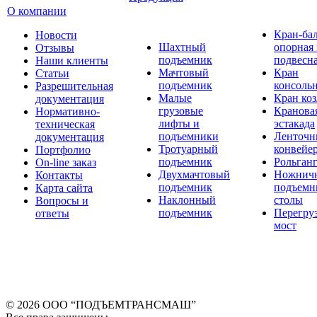
О компании
Кран-ба
Новости
Шахтный
опорная
Отзывы
подъемник
подвесн
Наши клиенты
Мачтовый
Кран
Статьи
подъемник
консоль
Разрешительная
Малые
Кран ко
документация
грузовые
Кранова
Нормативно-
лифты и
эстакада
техническая
подъемники
Ленточн
документация
Тротуарный
конвейе
Портфолио
подъемник
Рольган
On-line заказ
Двухмачтовый
Ножнич
Контакты
подъемник
подъемн
Карта сайта
Наклонный
столы
Вопросы и
подъемник
Перегру
ответы
мост
© 2026 OOO “ПОДЪЕМТРАНСМАШ”