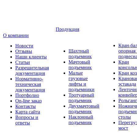
Продукция
О компании
Кран-ба
Новости
Шахтный
опорная
Отзывы
подъемник
подвесн
Наши клиенты
Мачтовый
Кран
Статьи
подъемник
консоль
Разрешительная
Малые
Кран ко
документация
грузовые
Кранова
Нормативно-
лифты и
эстакада
техническая
подъемники
Ленточн
документация
Тротуарный
конвейе
Портфолио
подъемник
Рольган
On-line заказ
Двухмачтовый
Ножнич
Контакты
подъемник
подъемн
Карта сайта
Наклонный
столы
Вопросы и
подъемник
Перегру
ответы
мост