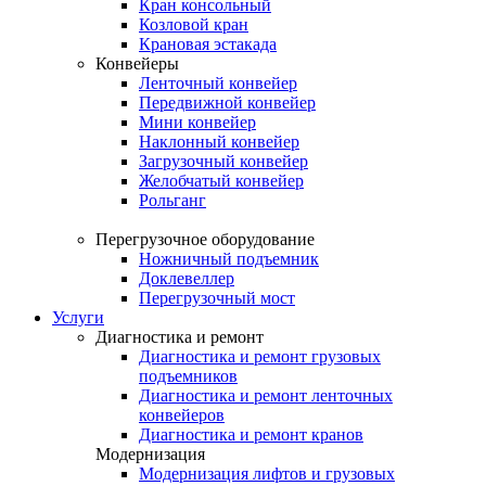
Кран консольный
Козловой кран
Крановая эстакада
Конвейеры
Ленточный конвейер
Передвижной конвейер
Мини конвейер
Наклонный конвейер
Загрузочный конвейер
Желобчатый конвейер
Рольганг
Перегрузочное оборудование
Ножничный подъемник
Доклевеллер
Перегрузочный мост
Услуги
Диагностика и ремонт
Диагностика и ремонт грузовых
подъемников
Диагностика и ремонт ленточных
конвейеров
Диагностика и ремонт кранов
Модернизация
Модернизация лифтов и грузовых