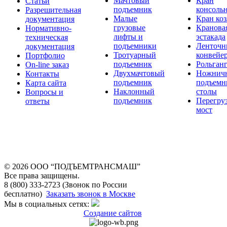
Мачтовый
Кран
Статьи
подъемник
консоль
Разрешительная
Малые
Кран ко
документация
грузовые
Кранова
Нормативно-
лифты и
эстакада
техническая
подъемники
Ленточн
документация
Тротуарный
конвейе
Портфолио
подъемник
Рольган
On-line заказ
Двухмачтовый
Ножнич
Контакты
подъемник
подъемн
Карта сайта
Наклонный
столы
Вопросы и
подъемник
Перегру
ответы
мост
© 2026 OOO “ПОДЪЕМТРАНСМАШ”
Все права защищены.
8 (800) 333-2723 (Звонок по России
бесплатно)
Заказать звонок в Москве
Мы в социальных сетях:
Создание сайтов