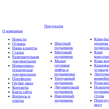
Продукция
О компании
Кран-ба
Новости
Шахтный
опорная
Отзывы
подъемник
подвесн
Наши клиенты
Мачтовый
Кран
Статьи
подъемник
консоль
Разрешительная
Малые
Кран ко
документация
грузовые
Кранова
Нормативно-
лифты и
эстакада
техническая
подъемники
Ленточн
документация
Тротуарный
конвейе
Портфолио
подъемник
Рольган
On-line заказ
Двухмачтовый
Ножнич
Контакты
подъемник
подъемн
Карта сайта
Наклонный
столы
Вопросы и
подъемник
Перегру
ответы
мост